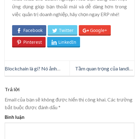
ứng dụng giúp bạn thoải mái và dễ dàng hơn trong
việc quản trị doanh nghiệp, hãy chọn ngay ERP nhé!
Facebook
Twitter
Google+
Pinterest
LinkedIn
Blockchain là gì? Nó ảnh
Tầm quan trọng của landing
hưởng như thế nào đến ngành
page giới thiệu app mà bạn
tài chính?
không thể phớt lờ
Trả lời
Email của bạn sẽ không được hiển thị công khai.
Các trường
bắt buộc được đánh dấu
*
Bình luận