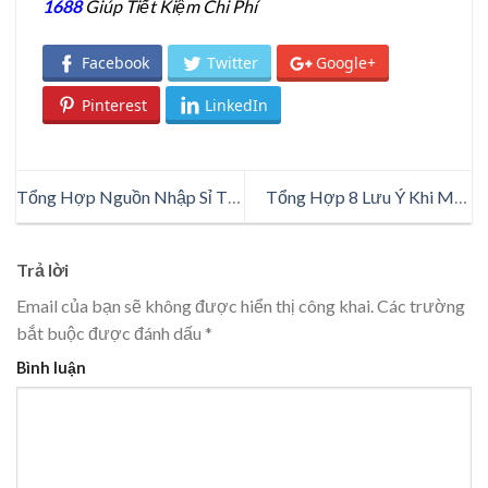
1688
Giúp Tiết Kiệm Chi Phí
Facebook
Twitter
Google+
Pinterest
LinkedIn
Tổng Hợp Nguồn Nhập Sỉ Túi
Tổng Hợp 8 Lưu Ý Khi Mua
Xách Quảng Châu Giá Tốt
Hoa Online Mà Bạn Cần Biết
Trả lời
Email của bạn sẽ không được hiển thị công khai.
Các trường
bắt buộc được đánh dấu
*
Bình luận