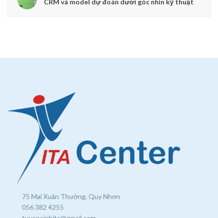
CRM và model dự đoán dưới góc nhìn kỹ thuật
75 Mai Xuân Thưởng, Quy Nhơn
056 382 4255
tuyensinhita@gmail.com